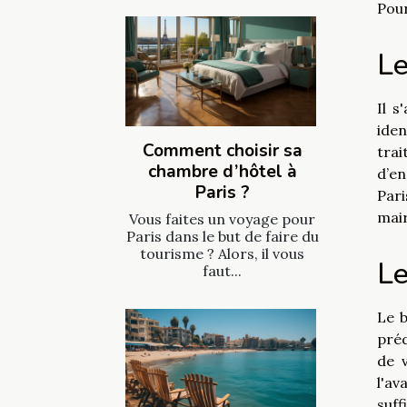
Pou
Le
Il s
ide
Comment choisir sa
trai
chambre d’hôtel à
d’en
Paris ?
Par
mai
Vous faites un voyage pour
Paris dans le but de faire du
tourisme ? Alors, il vous
Le
faut...
Le b
préd
de v
l'av
suff