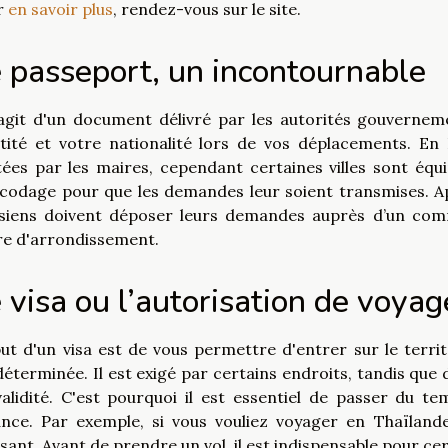
r
en savoir plus
, rendez-vous sur le site.
 passeport, un incontournable
'agit d'un document délivré par les autorités gouverne
ntité et votre nationalité lors de vos déplacements. E
tées par les maires, cependant certaines villes sont équ
codage pour que les demandes leur soient transmises. Apr
isiens doivent déposer leurs demandes auprès d’un comm
re d'arrondissement.
 visa ou l’autorisation de voyag
ut d'un visa est de vous permettre d'entrer sur le terr
éterminée. Il est exigé par certains endroits, tandis que
alidité. C'est pourquoi il est essentiel de passer du t
ance. Par exemple, si vous vouliez voyager en Thaïlande
isant. Avant de prendre un vol, il est indispensable pour cer