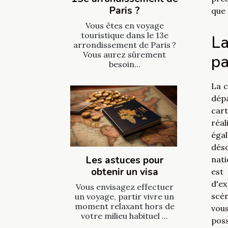
Paris ?
que 
Vous êtes en voyage
touristique dans le 13e
La
arrondissement de Paris ?
Vous aurez sûrement
p
besoin...
La c
dépa
cart
réa
égal
déso
Les astuces pour
nati
obtenir un visa
est
d'ex
Vous envisagez effectuer
scé
un voyage, partir vivre un
moment relaxant hors de
vous
votre milieu habituel ...
poss